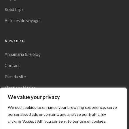
Road trips
Astuces de voyages
À PROPOS
Annamaria & le blog
Contact
Plan du site
Mentions légales
We value your privacy
Politique de confidentialité
We use cookies to enhance your browsing experience, serve
personalised ads or content, and analyse our traffic. By
clicking "Accept All", you consent to our use of cookies.
© 2026 La Valise de Mia - Tous droits réservés